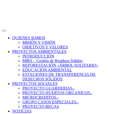
Saltar
al
contenido
Menú
principal
QUIENES SOMOS
MISIÓN Y VISIÓN
OBJETIVOS Y VALORES
PROYECTOS AMBIENTALES
INTRODUCCIÓN
MIRS – Gestión de Residuos Sólidos
REFORESTACIÓN «ÁRBOL SOLITARIO»
EDUCACIÓN AMBIENTAL
ESTACIONES DE TRANSFERENCIA DE
DESECHOS SÓLIDOS
PROYECTOS SOCIALES
PROYECTO GUARDERIAS.-
PROYECTO HUERTOS ORGANICOS.-
MICROCREDITOS.-
GRUPO CASOS ESPECIALES.-
PROYECTO BECAS
NOTICIAS