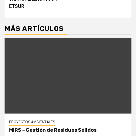
entradas
ETSUR
MÁS ARTÍCULOS
PROYECTOS AMBIENTALES
MIRS – Gestión de Residuos Sólidos