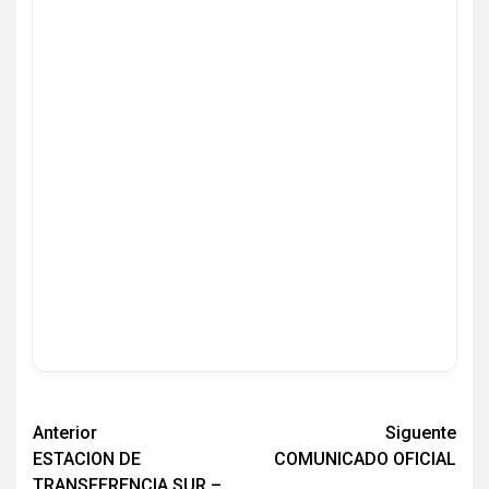
Navegación
Anterior
Siguente
ESTACION DE
COMUNICADO OFICIAL
de
TRANSFERENCIA SUR –