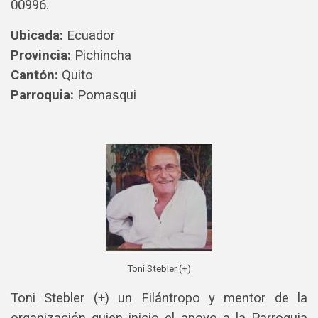
00996.
Ubicada:
Ecuador
Provincia:
Pichincha
Cantón:
Quito
Parroquia:
Pomasqui
Toni Stebler (+)
Toni Stebler (+) un Filántropo y mentor de la
organización quien inicio el apoyo a la Parroquia