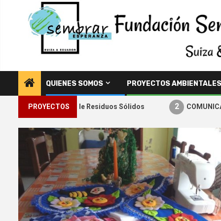
Saltar
al
contenido
QUIENES SOMOS
PROYECTOS AMBIENTALE
1
2
MIRS – Gestión de Residuos Sólidos
PROYECTOS
COMUNICADO 